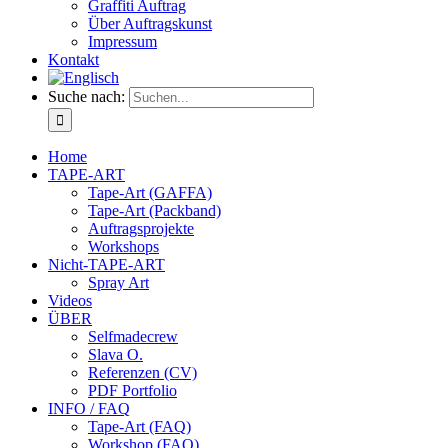
Graffiti Auftrag
Über Auftragskunst
Impressum
Kontakt
Suche nach:
Home
TAPE-ART
Tape-Art (GAFFA)
Tape-Art (Packband)
Auftragsprojekte
Workshops
Nicht-TAPE-ART
Spray Art
Videos
ÜBER
Selfmadecrew
Slava O.
Referenzen (CV)
PDF Portfolio
INFO / FAQ
Tape-Art (FAQ)
Workshop (FAQ)