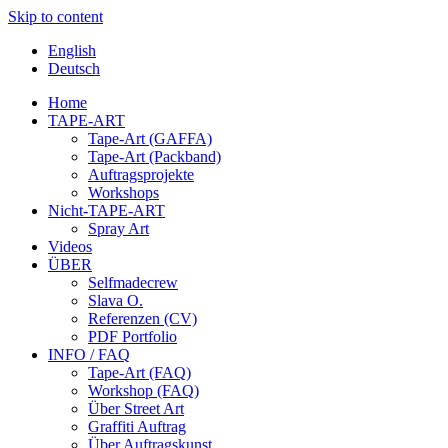
Skip to content
English
Deutsch
Home
TAPE-ART
Tape-Art (GAFFA)
Tape-Art (Packband)
Auftragsprojekte
Workshops
Nicht-TAPE-ART
Spray Art
Videos
ÜBER
Selfmadecrew
Slava O.
Referenzen (CV)
PDF Portfolio
INFO / FAQ
Tape-Art (FAQ)
Workshop (FAQ)
Über Street Art
Graffiti Auftrag
Über Auftragskunst