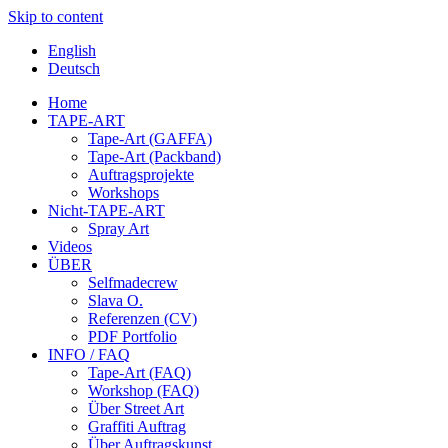
Skip to content
English
Deutsch
Home
TAPE-ART
Tape-Art (GAFFA)
Tape-Art (Packband)
Auftragsprojekte
Workshops
Nicht-TAPE-ART
Spray Art
Videos
ÜBER
Selfmadecrew
Slava O.
Referenzen (CV)
PDF Portfolio
INFO / FAQ
Tape-Art (FAQ)
Workshop (FAQ)
Über Street Art
Graffiti Auftrag
Über Auftragskunst