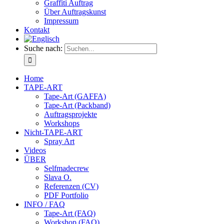
Graffiti Auftrag
Über Auftragskunst
Impressum
Kontakt
Suche nach:
Home
TAPE-ART
Tape-Art (GAFFA)
Tape-Art (Packband)
Auftragsprojekte
Workshops
Nicht-TAPE-ART
Spray Art
Videos
ÜBER
Selfmadecrew
Slava O.
Referenzen (CV)
PDF Portfolio
INFO / FAQ
Tape-Art (FAQ)
Workshop (FAQ)