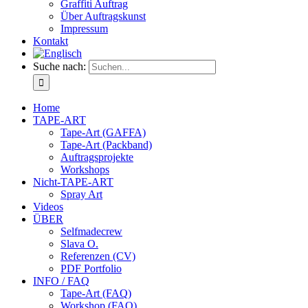
Graffiti Auftrag
Über Auftragskunst
Impressum
Kontakt
Suche nach:
Home
TAPE-ART
Tape-Art (GAFFA)
Tape-Art (Packband)
Auftragsprojekte
Workshops
Nicht-TAPE-ART
Spray Art
Videos
ÜBER
Selfmadecrew
Slava O.
Referenzen (CV)
PDF Portfolio
INFO / FAQ
Tape-Art (FAQ)
Workshop (FAQ)