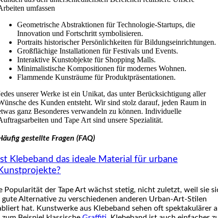
Arbeiten umfassen
Geometrische Abstraktionen für Technologie-Startups, die
Innovation und Fortschritt symbolisieren.
Portraits historischer Persönlichkeiten für Bildungseinrichtungen.
Großflächige Installationen für Festivals und Events.
Interaktive Kunstobjekte für Shopping Malls.
Minimalistische Kompositionen für modernes Wohnen.
Flammende Kunsträume für Produktpräsentationen.
Jedes unserer Werke ist ein Unikat, das unter Berücksichtigung aller
Wünsche des Kunden entsteht. Wir sind stolz darauf, jeden Raum in
etwas ganz Besonderes verwandeln zu können. Individuelle
Auftragsarbeiten und Tape Art sind unsere Spezialität.
Häufig gestellte Fragen (FAQ)
Ist Klebeband das ideale Material für urbane
Kunstprojekte?
e Popularität der Tape Art wächst stetig, nicht zuletzt, weil sie s
s gute Alternative zu verschiedenen anderen Urban-Art-Stilen
abliert hat. Kunstwerke aus Klebeband sehen oft spektakulärer 
s zum Beispiel klassische
Graffiti
. Klebeband ist auch einfacher z