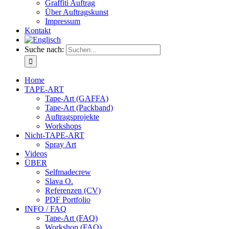
Graffiti Auftrag
Über Auftragskunst
Impressum
Kontakt
Suche nach:
Home
TAPE-ART
Tape-Art (GAFFA)
Tape-Art (Packband)
Auftragsprojekte
Workshops
Nicht-TAPE-ART
Spray Art
Videos
ÜBER
Selfmadecrew
Slava O.
Referenzen (CV)
PDF Portfolio
INFO / FAQ
Tape-Art (FAQ)
Workshop (FAQ)