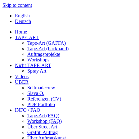
Skip to content
English
Deutsch
Home
TAPE-ART
Tape-Art (GAFFA)
Tape-Art (Packband)
Auftragsprojekte
Workshops
Nicht-TAPE-ART
Spray Art
Videos
ÜBER
Selfmadecrew
Slava O.
Referenzen (CV)
PDF Portfolio
INFO / FAQ
Tape-Art (FAQ)
Workshop (FAQ)
Über Street Art
Graffiti Auftrag
Über Auftragskunst