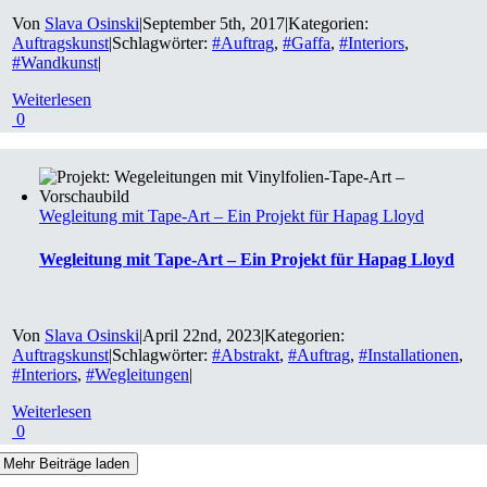
Von
Slava Osinski
|
September 5th, 2017
|
Kategorien:
Auftragskunst
|
Schlagwörter:
#Auftrag
,
#Gaffa
,
#Interiors
,
#Wandkunst
|
Weiterlesen
0
Wegleitung mit Tape-Art – Ein Projekt für Hapag Lloyd
Wegleitung mit Tape-Art – Ein Projekt für Hapag Lloyd
Von
Slava Osinski
|
April 22nd, 2023
|
Kategorien:
Auftragskunst
|
Schlagwörter:
#Abstrakt
,
#Auftrag
,
#Installationen
,
#Interiors
,
#Wegleitungen
|
Weiterlesen
0
Mehr Beiträge laden