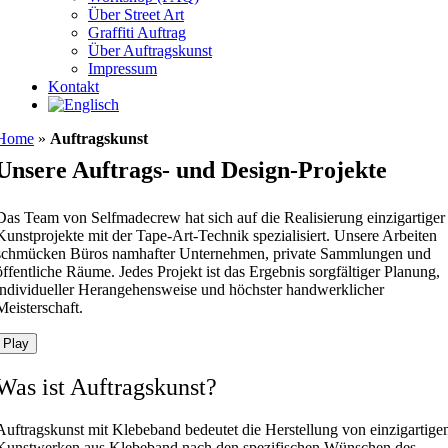
Über Street Art
Graffiti Auftrag
Über Auftragskunst
Impressum
Kontakt
Home
»
Auftragskunst
Unsere Auftrags- und Design-Projekte
Das Team von Selfmadecrew hat sich auf die Realisierung einzigartiger
Kunstprojekte mit der Tape-Art-Technik spezialisiert. Unsere Arbeiten
schmücken Büros namhafter Unternehmen, private Sammlungen und
öffentliche Räume. Jedes Projekt ist das Ergebnis sorgfältiger Planung,
individueller Herangehensweise und höchster handwerklicher
Meisterschaft.
Play
Was ist Auftragskunst?
Auftragskunst mit Klebeband bedeutet die Herstellung von einzigartige
Kunstwerken aus Klebeband nach den spezifischen Wünschen des