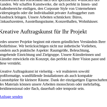
Kunden. Wir schaffen Kunstwerke, die sich perfekt in Innen- und
Außenbereiche einfügen, den Corporate Style von Unternehmen
widerspiegeln oder die Individualität privater Auftraggeber zum
Ausdruck bringen. Unsere Arbeiten schmücken: Büros,
Einkaufszentren, Ausstellungsräume, Konzerthallen, Wohnhäuser.
Kreative Auftragskunst für Ihr Projekt
Jedes unserer Projekte beginnt mit einem gründlichen Verständnis Ihrer
Bedürfnisse. Wir berücksichtigen nicht nur ästhetische Vorlieben,
sondern auch praktische Aspekte: Raumgröße, Beleuchtung,
umgebende Einrichtung und Zielgruppe. Unsere Künstlerinnen und
Künstler entwickeln ein Konzept, das perfekt zu Ihrer Vision passt und
diese verstärkt.
Kreative Auftragskunst ist vielseitig – wir realisieren sowohl
großformatige, wandfüllende Installationen als auch kompakte
Kunstobjekte für kleinere Räume. Dank der einzigartigen Eigenschafte
des Materials können unsere Arbeiten monochrom oder mehrfarbig,
dreidimensional oder flach, dauerhaft oder temporär sein.
Anfrage senden