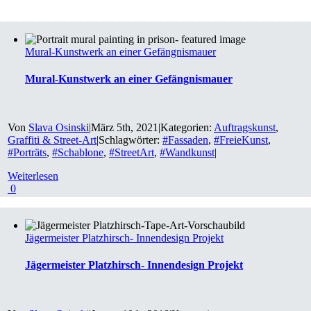
Mural-Kunstwerk an einer Gefängnismauer
Mural-Kunstwerk an einer Gefängnismauer
Von
Slava Osinski
|
März 5th, 2021
|
Kategorien:
Auftragskunst
,
Graffiti & Street-Art
|
Schlagwörter:
#Fassaden
,
#FreieKunst
,
#Porträts
,
#Schablone
,
#StreetArt
,
#Wandkunst
|
Weiterlesen
0
Jägermeister Platzhirsch- Innendesign Projekt
Jägermeister Platzhirsch- Innendesign Projekt