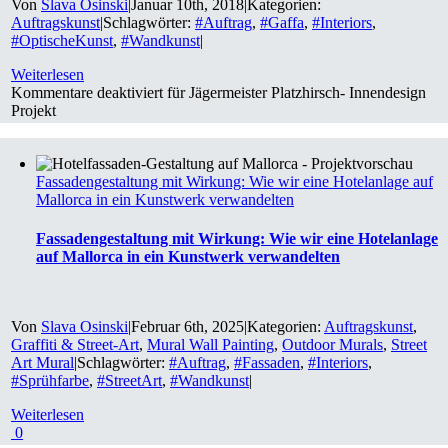
Von
Slava Osinski
|
Januar 10th, 2018
|
Kategorien:
Auftragskunst
|
Schlagwörter:
#Auftrag
,
#Gaffa
,
#Interiors
,
#OptischeKunst
,
#Wandkunst
|
Weiterlesen
Kommentare deaktiviert
für Jägermeister Platzhirsch- Innendesign
Projekt
Fassadengestaltung mit Wirkung: Wie wir eine Hotelanlage auf
Mallorca in ein Kunstwerk verwandelten
Fassadengestaltung mit Wirkung: Wie wir eine Hotelanlage
auf Mallorca in ein Kunstwerk verwandelten
Von
Slava Osinski
|
Februar 6th, 2025
|
Kategorien:
Auftragskunst
,
Graffiti & Street-Art
,
Mural Wall Painting
,
Outdoor Murals
,
Street
Art Mural
|
Schlagwörter:
#Auftrag
,
#Fassaden
,
#Interiors
,
#Sprühfarbe
,
#StreetArt
,
#Wandkunst
|
Weiterlesen
0